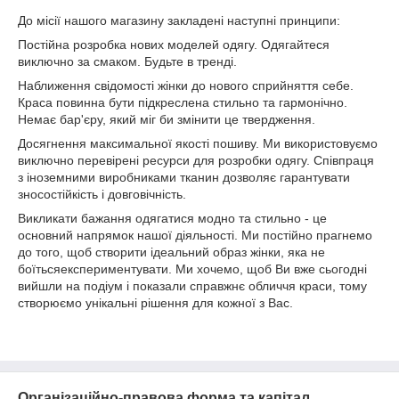
До місії нашого магазину закладені наступні принципи:
Постійна розробка нових моделей одягу. Одягайтеся
виключно за смаком. Будьте в тренді.
Наближення свідомості жінки до нового сприйняття себе.
Краса повинна бути підкреслена стильно та гармонічно.
Немає бар'єру, який міг би змінити це твердження.
Досягнення максимальної якості пошиву. Ми використовуємо
виключно перевірені ресурси для розробки одягу. Співпраця
з іноземними виробниками тканин дозволяє гарантувати
зносостійкість і довговічність.
Викликати бажання одягатися модно та стильно - це
основний напрямок нашої діяльності. Ми постійно прагнемо
до того, щоб створити ідеальний образ жінки, яка не
боїтьсяекспериментувати. Ми хочемо, щоб Ви вже сьогодні
вийшли на подіум і показали справжнє обличчя краси, тому
створюємо унікальні рішення для кожної з Вас.
Організаційно-правова форма та капітал