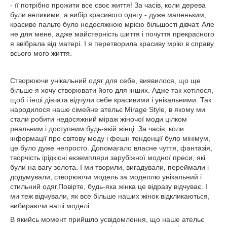
- її потрібно прожити все своє життя! За часів, коли дерева
були великими, а вибір красивого одягу - дуже маленьким,
красиве пальто було недосяжною мрією більшості дівчат. Але
не для мене, адже майстерність шиття і почуття прекрасного
я ввібрала від матері. І я перетворила красиву мрію в справу
всього мого життя.
Створюючи унікальний одяг для себе, виявилося, що ще
більше я хочу створювати його для інших. Адже так хотілося,
щоб і інші дівчата відчули себе красивими і унікальними. Так
народилося наше сімейне ательє Mirage Style, в якому ми
стали робити недосяжний міраж жіночої моди цілком
реальним і доступним будь-якій жінці. За часів, коли
інформації про світову моду і фешн тенденції було мінімум,
це було дуже непросто. Допомагало власне чуття, фантазія,
творчість ірідкісні екземпляри зарубіжної модної преси, які
були на вагу золота. І ми творили, вигадували, переймали і
додумували, створюючи модель за моделлю унікальний і
стильний одяг.Повірте, будь-яка жінка це відразу відчуває. І
ми теж відчували, як все більше наших жінок відкликаються,
вибираючи наші моделі.
В якийсь момент прийшло усвідомлення, що наше ательє