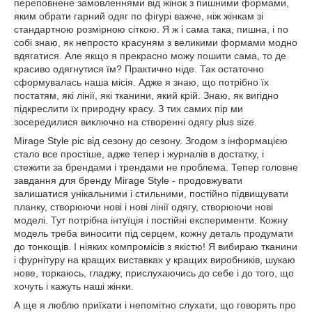
переповнене замовленнями від жінок з пишними формами,
яким обрати гарний одяг по фігурі важче, ніж жінкам зі
стандартною розмірною сіткою. Я ж і сама така, пишна, і по
собі знаю, як непросто красуням з великими формами модно
вдягатися. Але якщо я прекрасно можу пошити сама, то де
красиво одягнутися їм? Практично ніде. Так остаточно
сформувалась наша місія. Адже я знаю, що потрібно їх
постатям, які лінії, які тканини, який крій. Знаю, як вигідно
підкреслити їх природну красу. З тих самих пір ми
зосередилися виключно на створенні одягу plus size.
Mirage Style ріс від сезону до сезону. Згодом з інформацією
стало все простіше, адже тепер і журналів в достатку, і
стежити за брендами і трендами не проблема. Тепер головне
завдання для бренду Mirage Style - продовжувати
залишатися унікальними і стильними, постійно підвищувати
планку, створюючи нові і нові лінії одягу, створюючи нові
моделі. Тут потрібна інтуїція і постійні експерименти. Кожну
модель треба виносити під серцем, кожну деталь продумати
до тонкощів. І ніяких компромісів з якістю! Я вибираю тканини
і фурнітуру на кращих виставках у кращих виробників, шукаю
нове, торкаюсь, гладжу, прислухаючись до себе і до того, що
хочуть і кажуть наші жінки.
А ще я люблю приїхати і непомітно слухати, що говорять про