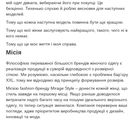
мій одяг дівчата, вибираючи його при покупці. Це
безцінно. Тихенько слухаю й роблю висновки для наступних
моделей.
Тому що кожна наступна модель повинна бути ще кращою.
Тому що мої жінки заслуговують найкращого, такого, чого ні в
кого немає.
Тому що це моє життя і моя справа.
Місія
Філософією переважної більшості брендів жіночого одягу є
реалізація продукції в суворій відповідності з розмірної
сіткою. Ми розуміємо, наскільки глибокою є проблема бар'єру
XXL, тому ми відходимо від принципу формування розмірів.
Місією fashion-бренду Mirage Style – донести кожній жінці, що
стиль завжди на першому місці. Якщо раніше доводилося
витрачати надто багато часу на пошуки ідеального верхнього
одягу, то тепер ситуація змінилася. Компанія переверне ваші
погляди, адже пріоритетом виробництва продукції є дизайн,
інновації та мода.