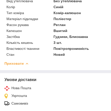
Вид утеплювача
Без утеплювача
Колір
Синій
Тип коміра
Комір-капюшон
Матеріал підкладки
Поліестер
Фасон рукава
Реглан
Капюшон
Вшитий
Застібка
Гудзики, Блискавка
Кількість кишень
3 шт.
Властивості тканини
Повітропроникність
Стан
Новий
Приховати
Умови доставки
Нова Пошта
Укрпошта
Самовивіз