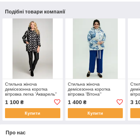
Подібні товари компанії
Стильна жіноча
Стильна жіноча
Стил
демісезонна коротка
демісезонна коротка
демі
вітровка легка 'Акварель''
вітровка 'Вітона''
вітр
''Ар
1 100
1 400
3 1
₴
₴
Купити
Купити
Про нас