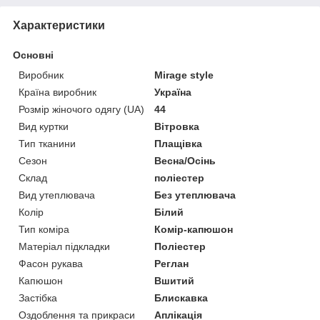
Характеристики
Основні
Виробник
Mirage style
Країна виробник
Україна
Розмір жіночого одягу (UA)
44
Вид куртки
Вітровка
Тип тканини
Плащівка
Сезон
Весна/Осінь
Склад
поліестер
Вид утеплювача
Без утеплювача
Колір
Білий
Тип коміра
Комір-капюшон
Матеріал підкладки
Поліестер
Фасон рукава
Реглан
Капюшон
Вшитий
Застібка
Блискавка
Оздоблення та прикраси
Аплікація