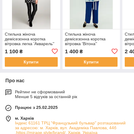
Стильна жіноча
Стильна жіноча
Стил
демісезонна коротка
демісезонна коротка
демі
вітровка легка 'Акварель''
вітровка 'Вітона''
вітр
лапк
1 100
1 400
2 4
₴
₴
Купити
Купити
Про нас
Рейтинг не сформований
Менше 5 відгуків за останній рік
Працює з 25.02.2025
м. Харків
Індекс 61161 ТРЦ "Французький бульвар" розташований
за адресою: м. Харків, вул. Академіка Павлова, 44б
.https://mirage.style/brand/, Харків, Україна