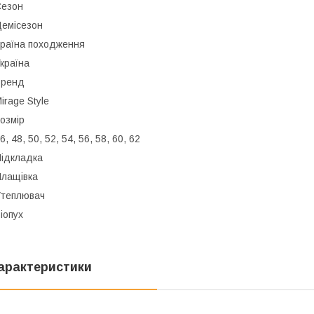
Сезон
емісезон
раїна походження
країна
Бренд
irage Style
озмір
6, 48, 50, 52, 54, 56, 58, 60, 62
ідкладка
лащівка
теплювач
іопух
арактеристики