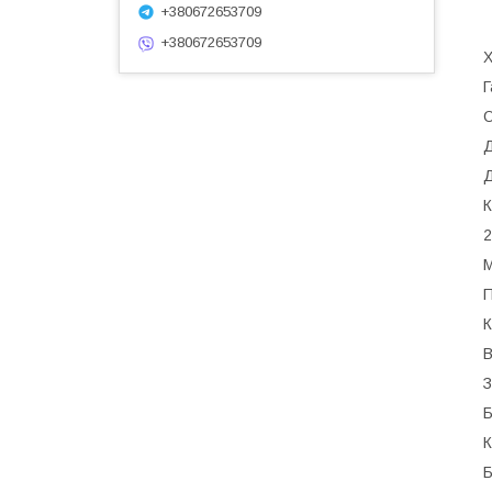
+380672653709
+380672653709
Х
Г
О
Д
Д
К
2
М
П
З
Б
К
Б