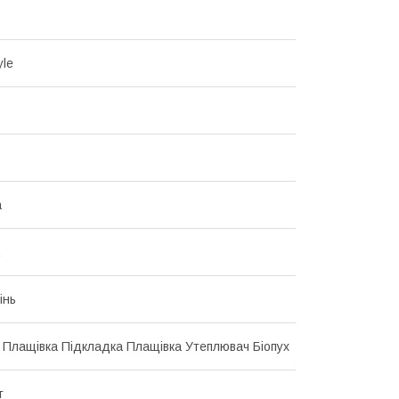
yle
а
інь
 Плащівка Підкладка Плащівка Утеплювач Біопух
т