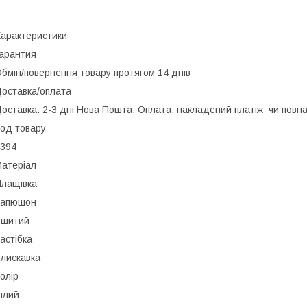
арактеристики
арантия
бмін/повернення товару протягом 14 днів
оставка/оплата
оставка: 2-3 дні Нова Пошта. Оплата: накладений платіж чи повн
од товару
394
атеріал
лащівка
Капюшон
Вшитий
астібка
лискавка
олір
ілий