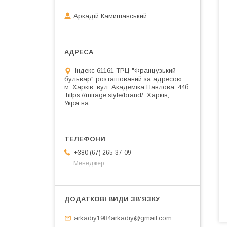
Аркадій Камишанський
Індекс 61161 ТРЦ "Французький
бульвар" розташований за адресою:
м. Харків, вул. Академіка Павлова, 44б
.https://mirage.style/brand/, Харків,
Україна
+380 (67) 265-37-09
Менеджер
arkadiy1984arkadiy@gmail.com