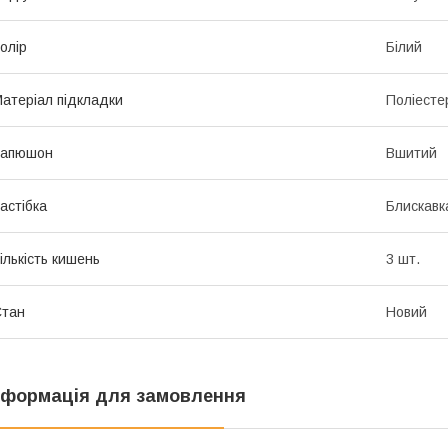
олір
Білий
атеріал підкладки
Поліесте
Капюшон
Вшитий
астібка
Блискавк
ількість кишень
3 шт.
Стан
Новий
нформація для замовлення