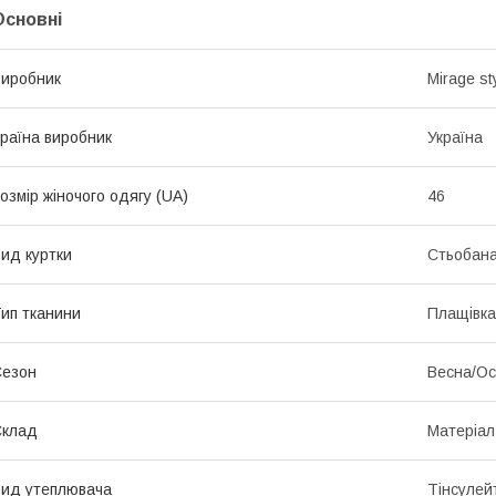
Основні
иробник
Mirage st
раїна виробник
Україна
озмір жіночого одягу (UA)
46
ид куртки
Стьобан
ип тканини
Плащівка
Сезон
Весна/Ос
Склад
Матеріал
ид утеплювача
Тінсулей