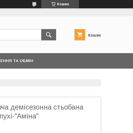
Кошик
Кошик
ЕННЯ ТА ОБМІН
оча демісезонна стьобана
ухі-''Аміна''