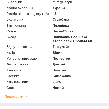
Виробник
Mirage style
Країна виробник
Україна
Розмір жіночого одягу (UA)
48
Вид куртки
Стьобана
Тип тканини
Плащівка
Сезон
Весна/Осінь
Склад
Підкладка Плащівка
Утеплювач Tinsul-M 60
Вид утеплювача
Тінсулейт
Колір
Білий
Матеріал підкладки
Поліестер
Фасон рукава
Довгий
Капюшон
Вшитий
Застібка
Блискавка
Кількість кишень
3 шт.
Стан
Новий
Приховати