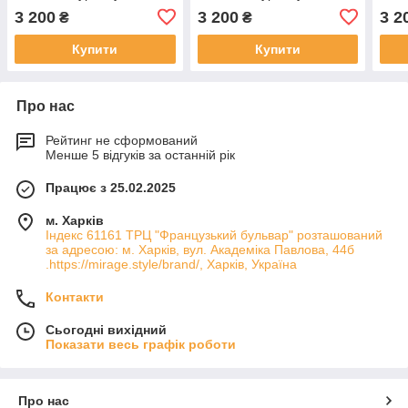
''Андре''
''Андре''
''Анд
3 200
3 200
3 2
₴
₴
Купити
Купити
Про нас
Рейтинг не сформований
Менше 5 відгуків за останній рік
Працює з 25.02.2025
м. Харків
Індекс 61161 ТРЦ "Французький бульвар" розташований
за адресою: м. Харків, вул. Академіка Павлова, 44б
.https://mirage.style/brand/, Харків, Україна
Контакти
Сьогодні вихідний
Показати весь графік роботи
Про нас