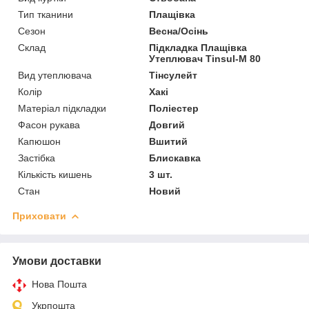
Тип тканини
Плащівка
Сезон
Весна/Осінь
Склад
Підкладка Плащівка
Утеплювач Tinsul-M 80
Вид утеплювача
Тінсулейт
Колір
Хакі
Матеріал підкладки
Поліестер
Фасон рукава
Довгий
Капюшон
Вшитий
Застібка
Блискавка
Кількість кишень
3 шт.
Стан
Новий
Приховати
Умови доставки
Нова Пошта
Укрпошта