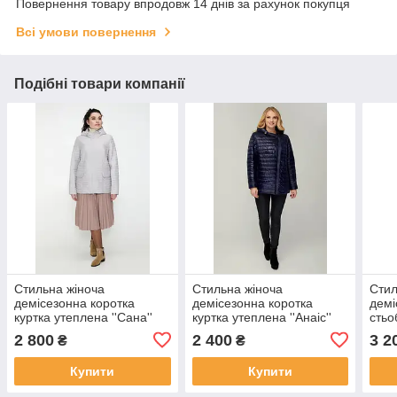
Повернення товару впродовж 14 днів за рахунок покупця
Всі умови повернення
Подібні товари компанії
Стильна жіноча
Стильна жіноча
Стил
демісезонна коротка
демісезонна коротка
демі
куртка утеплена ''Сана''
куртка утеплена ''Анаіс''
стьо
''Анд
2 800
2 400
3 2
₴
₴
Купити
Купити