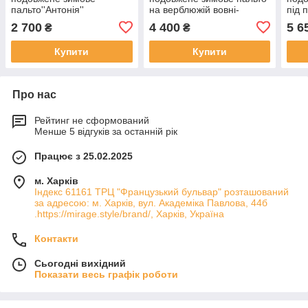
пальто''Антонія''
на верблюжій вовні-
під п
''Меган''
2 700
4 400
5 6
₴
₴
Купити
Купити
Про нас
Рейтинг не сформований
Менше 5 відгуків за останній рік
Працює з 25.02.2025
м. Харків
Індекс 61161 ТРЦ "Французький бульвар" розташований
за адресою: м. Харків, вул. Академіка Павлова, 44б
.https://mirage.style/brand/, Харків, Україна
Контакти
Сьогодні вихідний
Показати весь графік роботи