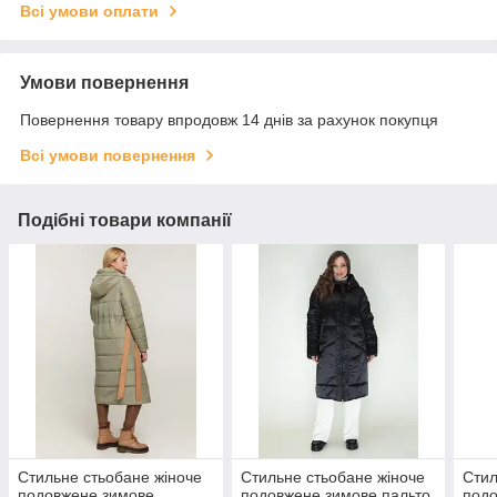
Всі умови оплати
Умови повернення
Повернення товару впродовж 14 днів за рахунок покупця
Всі умови повернення
Подібні товари компанії
Стильне стьобане жіноче
Стильне стьобане жіноче
Стил
подовжене зимове
подовжене зимове пальто
подо