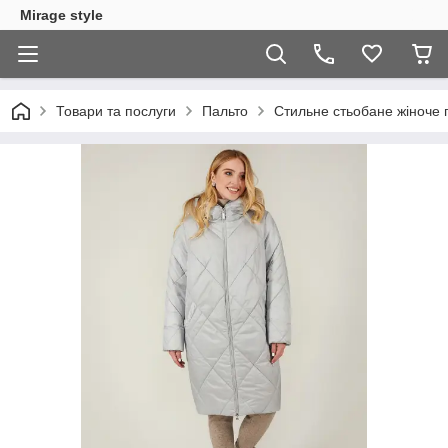
Mirage style
Товари та послуги
Пальто
Стильне стьобане жіноче п