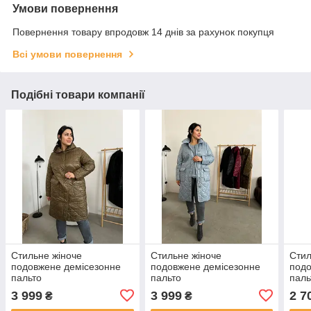
Умови повернення
Повернення товару впродовж 14 днів за рахунок покупця
Всі умови повернення
Подібні товари компанії
Стильне жіноче
Стильне жіноче
Стил
подовжене демісезонне
подовжене демісезонне
подо
пальто
пальто
паль
стьобане''Ніколетта''
стьобане''Ніколетта''
3 999
3 999
2 7
₴
₴