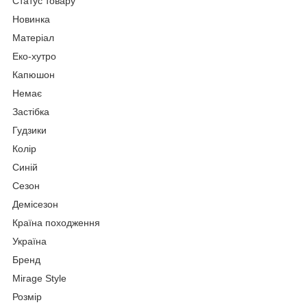
Статус товару
Новинка
Матеріал
Еко-хутро
Капюшон
Немає
Застібка
Гудзики
Колір
Синій
Сезон
Демісезон
Країна походження
Україна
Бренд
Mirage Style
Розмір