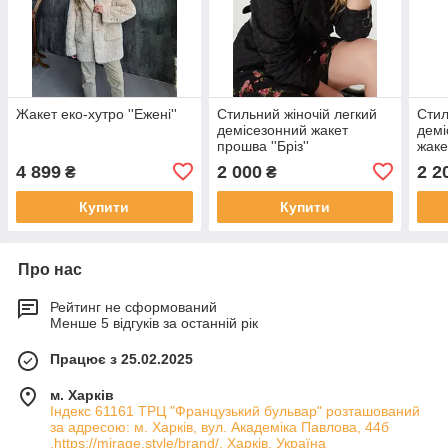
Жакет еко-хутро ''Ежені''
Стильний жіночій легкий
Стил
демісезонний жакет
демі
прошва ''Бріз''
жаке
4 899
2 000
2 2
₴
₴
Купити
Купити
Про нас
Рейтинг не сформований
Менше 5 відгуків за останній рік
Працює з 25.02.2025
м. Харків
Індекс 61161 ТРЦ "Французький бульвар" розташований
за адресою: м. Харків, вул. Академіка Павлова, 44б
.https://mirage.style/brand/, Харків, Україна