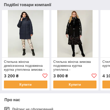
Подібні товари компанії
Стильна жіноча
Стильна жіноча зимова
Стил
демісезонна подовжена
подовжена куртка
курт
куртка утеплена зимова -
утеплена -
''Жаннет''
''Фабьєн''''Руфіна''
3 200
3 800
4 1
₴
₴
Купити
Купити
Про нас
Рейтинг не сформований